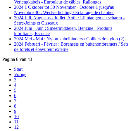
Verlengkabels - Enrouleur de câbles, Rallonges
2024 1 Oktober tot 30 November - Octobre 1 jusqu'au
Novembre 30 : Werfverlichting / Eclairage de chantier
2024 Juli, Augustus - Juillet, Août : Lijmtangen en scharen -
Serre-Joints et Cisseaux
2024 Juni - Juin : Smeermiddelen, Benzine - Produits
lubrifiants, Essence
2024 Mei - Mai : Nylon kabelbinders / Colliers de nylon (2)
2024 Februari - Février : Borensets en buitenontbramers / Sets
de forets et ébavureur externe
Pagina 8 van 43
Start
Vorige
3
4
5
6
7
8
9
10
11
12