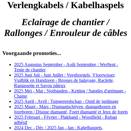
Verlengkabels / Kabelhaspels
Eclairage de chantier /
Rallonges / Enrouleur de câbles
Voorgaande promoties...
2025 Augustus September - Août Septembre : Werftent -
Tente de chantier
2025 Juni Juli - Juin Juillet : Veegborstels, Vloerwisser,
Vuilblik en Handzeep - Brosses de balayage, Raclette,
Ramassette et Savon pâteux
2025 Mei - Mai : Sjorbanden - Ketting / Sangles d'arrimage -
Chaine
2025 April - Avril : Tuingereedschap - Outil de jardinage
2025 Maart - Mars : Diamantschijven, diamantboren en
ijzerboren / Disque diamanté, Foret diamanté et Jeux de forets
2025 Februari - Février : Plakband - Woodfield - Ruban
adhésif
2024 Dec - Déc / 2025 Jan - Jan : Kabelhaspels,