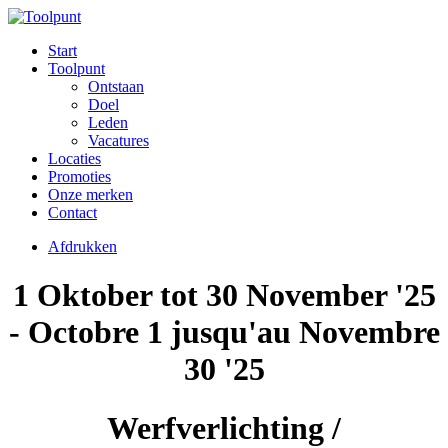
Start
Toolpunt
Ontstaan
Doel
Leden
Vacatures
Locaties
Promoties
Onze merken
Contact
Afdrukken
1 Oktober tot 30 November '25
- Octobre 1 jusqu'au Novembre
30 '25
Werfverlichting /